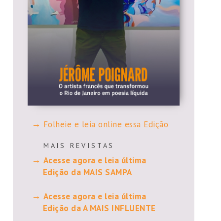
Folheie e leia online essa Edição
M A I S R E V I S T A S
Acesse agora e leia última
Edição da MAIS SAMPA
Acesse agora e leia última
Edição da A MAIS INFLUENTE