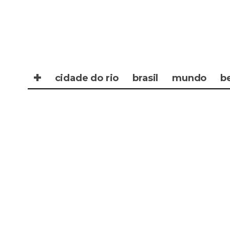
✚
cidade do rio
brasil
mundo
b