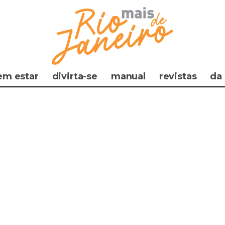
em estar
divirta-se
manual
revistas
da