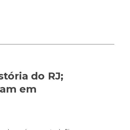
tória do RJ;
avam em