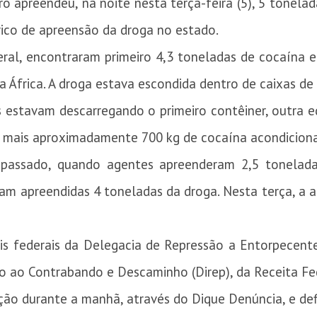
iro apreendeu, na noite nesta terça-feira (5), 5 tonela
rico de apreensão da droga no estado.
eral, encontraram primeiro 4,3 toneladas de cocaína 
 África. A droga estava escondida dentro de caixas de
estavam descarregando o primeiro contêiner, outra e
m mais aproximadamente 700 kg de cocaína acondicion
 passado, quando agentes apreenderam 2,5 tonelad
am apreendidas 4 toneladas da droga. Nesta terça, a 
iais federais da Delegacia de Repressão a Entorpecen
ão ao Contrabando e Descaminho (Direp), da Receita Fe
ão durante a manhã, através do Dique Denúncia, e de