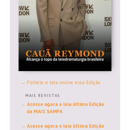
Folheie e leia online essa Edição
M A I S R E V I S T A S
Acesse agora e leia última Edição
da MAIS SAMPA
Acesse agora e leia última Edição