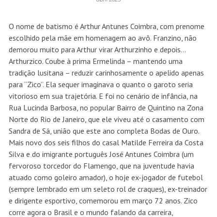
O nome de batismo é Arthur Antunes Coimbra, com prenome
escolhido pela mãe em homenagem ao avô. Franzino, não
demorou muito para Arthur virar Arthurzinho e depois…
Arthurzico. Coube à prima Ermelinda – mantendo uma
tradição lusitana – reduzir carinhosamente o apelido apenas
para “Zico”. Ela sequer imaginava o quanto o garoto seria
vitorioso em sua trajetória. E foi no cenário de infância, na
Rua Lucinda Barbosa, no popular Bairro de Quintino na Zona
Norte do Rio de Janeiro, que ele viveu até o casamento com
Sandra de Sá, união que este ano completa Bodas de Ouro.
Mais novo dos seis filhos do casal Matilde Ferreira da Costa
Silva e do imigrante português José Antunes Coimbra (um
fervoroso torcedor do Flamengo, que na juventude havia
atuado como goleiro amador), o hoje ex-jogador de futebol
(sempre lembrado em um seleto rol de craques), ex-treinador
e dirigente esportivo, comemorou em março 72 anos. Zico
corre agora o Brasil e o mundo falando da carreira,