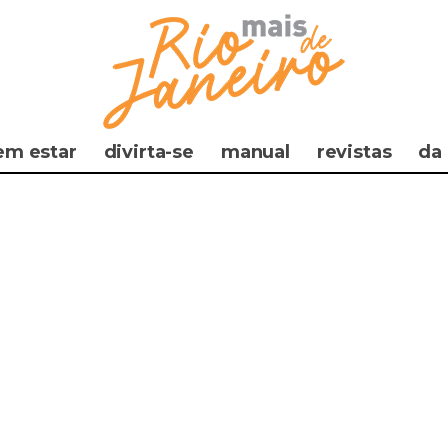
em estar
divirta-se
manual
revistas
da