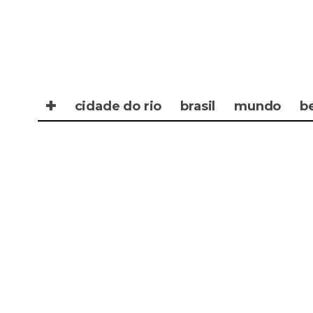
✚
cidade do rio
brasil
mundo
b