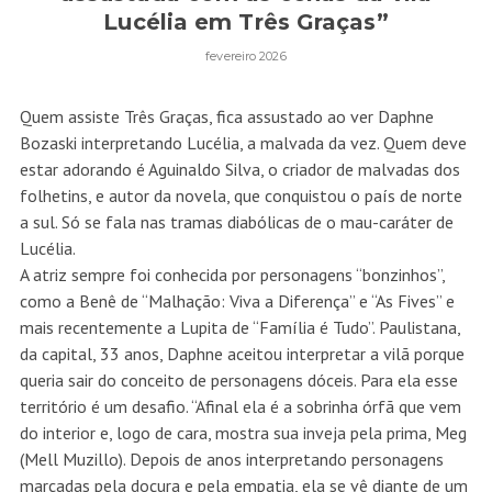
Lucélia em Três Graças”
fevereiro 2026
Quem assiste Três Graças, fica assustado ao ver Daphne
Bozaski interpretando Lucélia, a malvada da vez. Quem deve
estar adorando é Aguinaldo Silva, o criador de malvadas dos
folhetins, e autor da novela, que conquistou o país de norte
a sul. Só se fala nas tramas diabólicas de o mau-caráter de
Lucélia.
A atriz sempre foi conhecida por personagens “bonzinhos”,
como a Benê de “Malhação: Viva a Diferença” e “As Fives” e
mais recentemente a Lupita de “Família é Tudo”. Paulistana,
da capital, 33 anos, Daphne aceitou interpretar a vilã porque
queria sair do conceito de personagens dóceis. Para ela esse
território é um desafio. “Afinal ela é a sobrinha órfã que vem
do interior e, logo de cara, mostra sua inveja pela prima, Meg
(Mell Muzillo). Depois de anos interpretando personagens
marcadas pela doçura e pela empatia, ela se vê diante de um