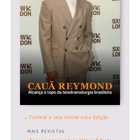
Folheie e leia online essa Edição
M A I S R E V I S T A S