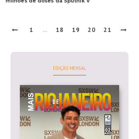
milhões de doses da Sputnik V
1
18
19
20
21
…
EDIÇÃO MENSAL