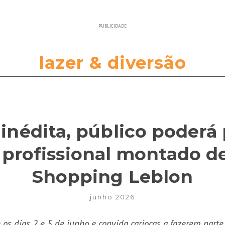
PUBLICIDADE
lazer & diversão
inédita, público poderá
 profissional montado d
Shopping Leblon
junho 2026
e os dias 2 e 5 de junho e convida cariocas a fazerem par