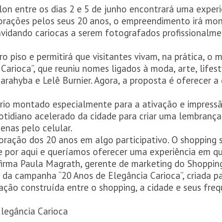
on entre os dias 2 e 5 de junho encontrará uma experi
rações pelos seus 20 anos, o empreendimento irá mon
onvidando cariocas a serem fotografados profissionalm
ro piso e permitirá que visitantes vivam, na prática, o
arioca”, que reuniu nomes ligados à moda, arte, lifest
rahyba e Lelê Burnier. Agora, a proposta é oferecer a 
ário montado especialmente para a ativação e impressã
otidiano acelerado da cidade para criar uma lembrança 
enas pelo celular.
oração dos 20 anos em algo participativo. O shopping 
e por aqui e queríamos oferecer uma experiência em 
afirma Paula Magrath, gerente de marketing do Shoppin
da campanha “20 Anos de Elegância Carioca”, criada p
ação construída entre o shopping, a cidade e seus fre
Elegância Carioca