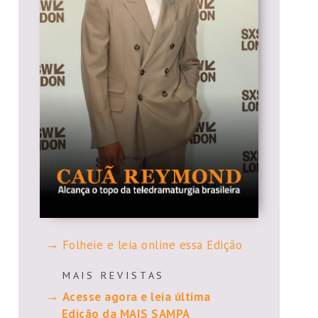
Folheie e leia online essa Edição
M A I S R E V I S T A S
Acesse agora e leia última
Edição da MAIS SAMPA