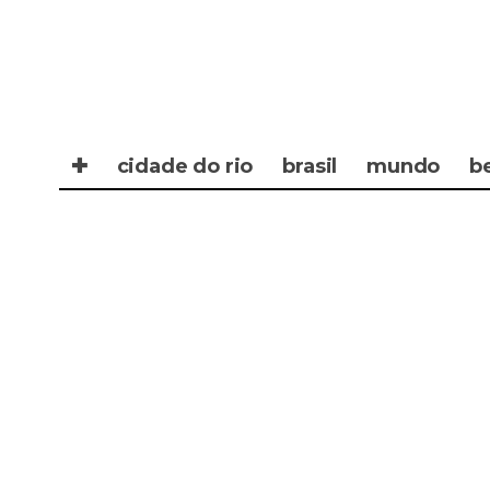
✚
cidade do rio
brasil
mundo
b