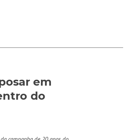
 posar em
entro do
te da campanha de 20 anos do