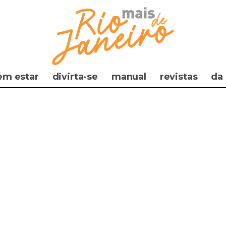
em estar
divirta-se
manual
revistas
da