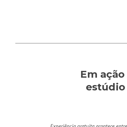
Em ação 
estúdio
Experiência gratuita acontece entr