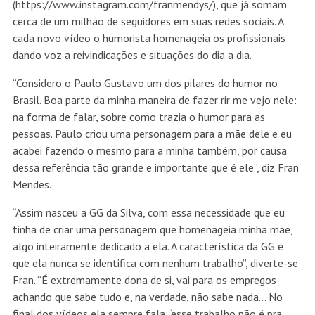
(https://www.instagram.com/franmendys/), que já somam
cerca de um milhão de seguidores em suas redes sociais. A
cada novo vídeo o humorista homenageia os profissionais
dando voz a reivindicações e situações do dia a dia.
“Considero o Paulo Gustavo um dos pilares do humor no
Brasil. Boa parte da minha maneira de fazer rir me vejo nele:
na forma de falar, sobre como trazia o humor para as
pessoas. Paulo criou uma personagem para a mãe dele e eu
acabei fazendo o mesmo para a minha também, por causa
dessa referência tão grande e importante que é ele”, diz Fran
Mendes.
“Assim nasceu a GG da Silva, com essa necessidade que eu
tinha de criar uma personagem que homenageia minha mãe,
algo inteiramente dedicado a ela. A característica da GG é
que ela nunca se identifica com nenhum trabalho”, diverte-se
Fran. “É extremamente dona de si, vai para os empregos
achando que sabe tudo e, na verdade, não sabe nada… No
final dos vídeos ela sempre fala: ‘esse trabalho não é pra