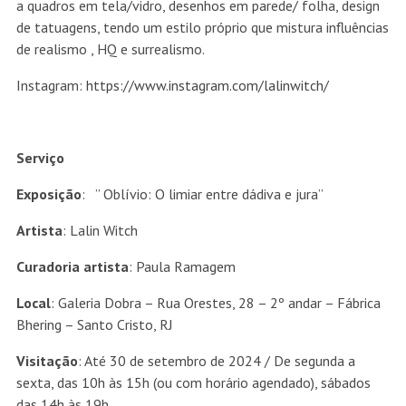
a quadros em tela/vidro, desenhos em parede/ folha, design
de tatuagens, tendo um estilo próprio que mistura influências
de realismo , HQ e surrealismo.
Instagram:
https://www.instagram.com/lalinwitch/
Serviço
Exposição
: ” Oblívio: O limiar entre dádiva e jura”
Artista
: Lalin Witch
Curadoria artista
: Paula Ramagem
Local
: Galeria Dobra –
Rua Orestes, 28 – 2º andar – Fábrica
Bhering – Santo Cristo, RJ
Visitação
: Até 30 de setembro de 2024 /
De segunda a
sexta, das 10h às 15h (ou com horário agendado), sábados
das 14h às 19h.