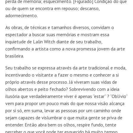
perda de memória; esquecimento. [Figurado] Condição do que
ou de quem se encontra em repouso; descanso,
adormecimento.
As obras, de técnicas e tamanhos diversos, convidam o
espectador a buscar suas memórias e mostram essa
inquietude de Lalin Witch diante de seu trabalho,
confirmando a artista como a nova promessa jovem da arte
brasileira.
Seu trabalho se expressa através da arte tradicional e moda,
incentivando o visitante a fazer o mesmo e conhecer a si
próprio através desse processo. Já viveram suas vidas de
olhos abertos e peito fechado? Sobrevivendo com a ideia
ilusória que verdadeiramente viver é apenas “estar” ? “Oblívio”
vem para propor um pouco mais do que nossa visão alcança
por si só, em suma, levar as pessoas por um caminho onde
sejam capazes de vislumbrar o que muita gente se priva de
entender. Então abra bem os olhos, respire fundo, tente
perceber o que você pode ter esquecido há muito tempo