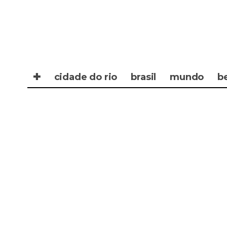
✚
cidade do rio
brasil
mundo
b