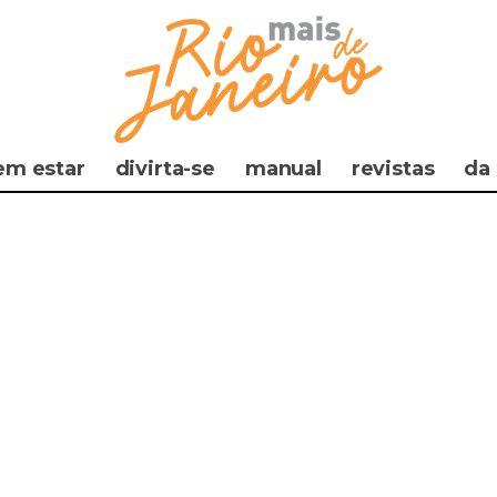
em estar
divirta-se
manual
revistas
da