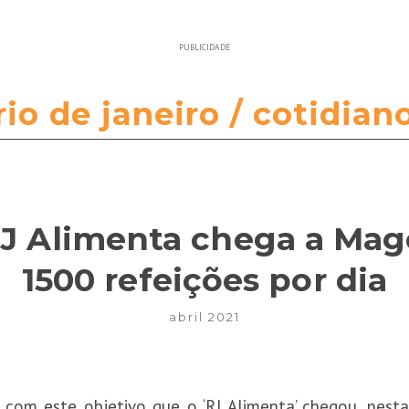
PUBLICIDADE
rio de janeiro / cotidian
 Alimenta chega a Magé
1500 refeições por dia
abril 2021
om este objetivo que o ‘RJ Alimenta’ chegou, nesta 