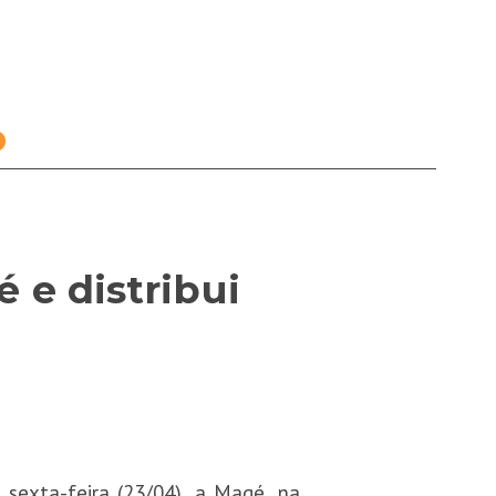
o
 e distribui
sexta-feira (23/04), a Magé, na