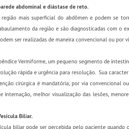
 parede abdominal e diástase de reto.
região mais superficial do abdômen e podem se tor
abaulamento da região e são diagnosticadas com o exa
podem ser realizadas de maneira convencional ou por v
pêndice Vermiforme, um pequeno segmento de intestino 
ução rápida e urgência para resolução. Sua caracterís
enção cirúrgica é mandatória, por via convencional o
 internação, melhor visualização das lesões, menores
esícula Biliar.
ícula biliar pode ser percebida pelo paciente quando 