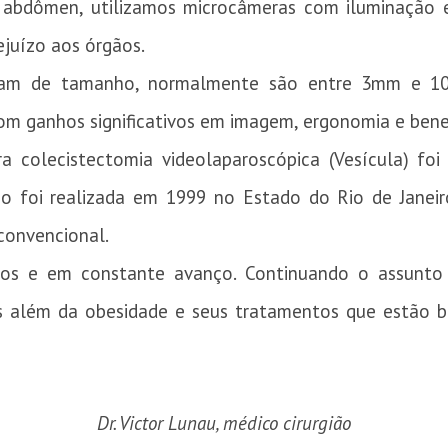
do abdômen, utilizamos microcâmeras com iluminação 
ejuízo aos órgãos.
ariam de tamanho, normalmente são entre 3mm e 10
com ganhos significativos em imagem, ergonomia e bene
ra colecistectomia videolaparoscópica (Vesícula) fo
deo foi realizada em 1999 no Estado do Rio de Jane
 convencional.
nos e em constante avanço.
Continuando o assunto 
 além da obesidade e seus tratamentos que estão b
Dr. Victor Lunau, médico cirurgião