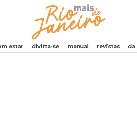
em estar
divirta-se
manual
revistas
da