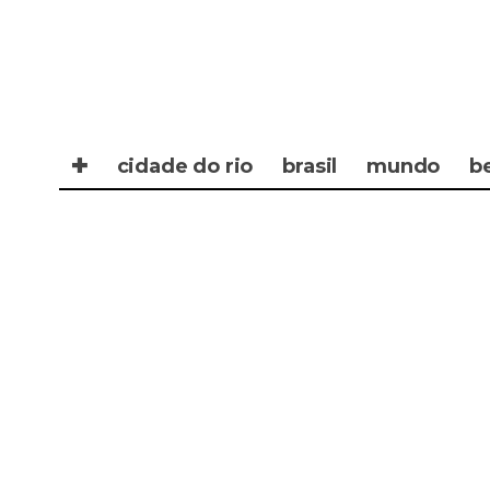
✚
cidade do rio
brasil
mundo
b