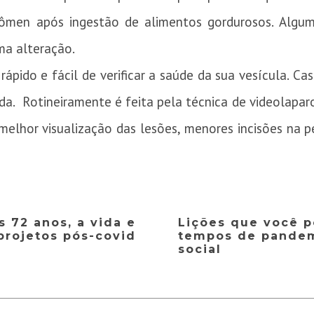
bdômen após ingestão de alimentos gordurosos. Algu
ma alteração.
ápido e fácil de verificar a saúde da sua vesícula.
Cas
ada.
Rotineiramente é feita pela técnica de videolapar
elhor visualização das lesões, menores incisões na p
s 72 anos, a vida e
Lições que você p
projetos pós-covid
tempos de pandem
social