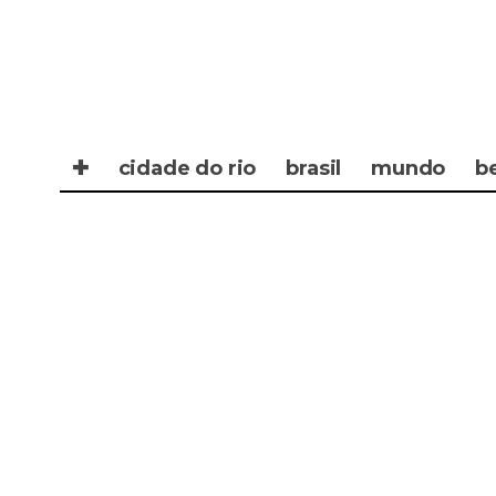
✚
cidade do rio
brasil
mundo
b