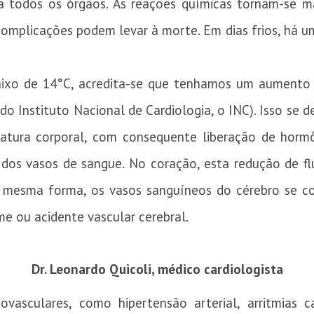
 todos os órgãos. As reações químicas tornam-se ma
mplicações podem levar à morte. Em dias frios, há um
baixo de 14°C, acredita-se que tenhamos um aumento
do Instituto Nacional de Cardiologia, o INC). Isso se
ura corporal, com consequente liberação de hormôn
e dos vasos de sangue. No coração, esta redução de f
 mesma forma, os vasos sanguíneos do cérebro se con
me ou acidente vascular cerebral.
Dr. Leonardo Quicoli, médico cardiologista
vasculares, como hipertensão arterial, arritmias car