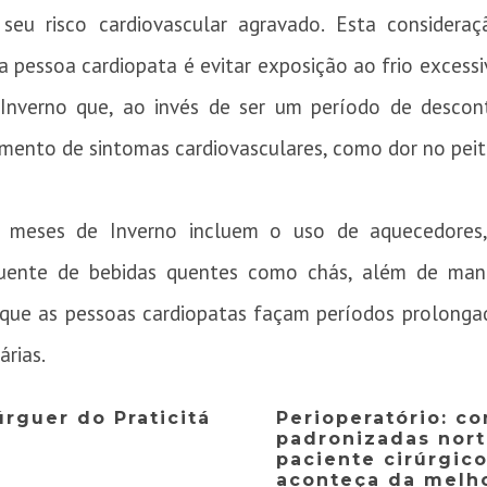
seu risco cardiovascular agravado. Esta considera
 pessoa cardiopata é evitar exposição ao frio excess
Inverno que, ao invés de ser um período de descon
ento de sintomas cardiovasculares, como dor no peito
 meses de Inverno incluem o uso de aquecedores, l
uente de bebidas quentes como chás, além de man
e que as pessoas cardiopatas façam períodos prolon
árias.
rguer do Praticitá
Perioperatório: c
padronizadas nort
paciente cirúrgic
aconteça da melho