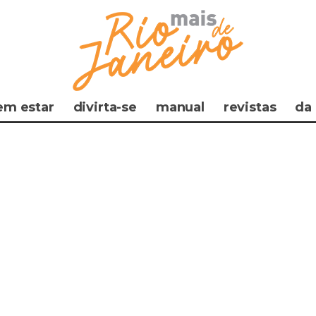
em estar
divirta-se
manual
revistas
da