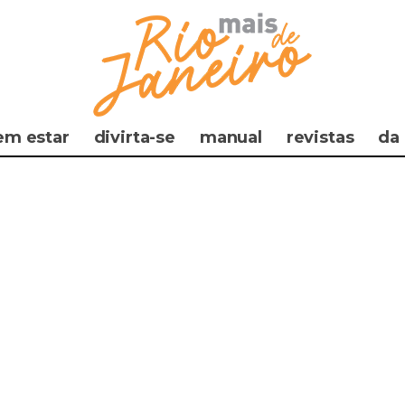
em estar
divirta-se
manual
revistas
da