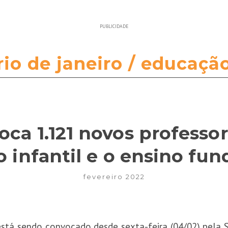
PUBLICIDADE
rio de janeiro / educaçã
oca 1.121 novos professor
 infantil e o ensino fu
fevereiro 2022
stá sendo convocado desde sexta-feira (04/02) pela 