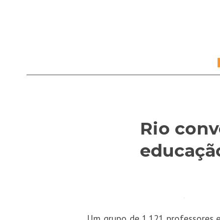
Rio conv
educação
Um grupo de 1.121 professores e