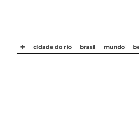
✚
cidade do rio
brasil
mundo
b