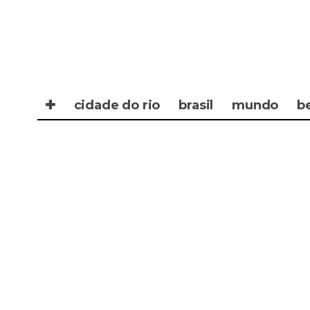
✚
cidade do rio
brasil
mundo
b