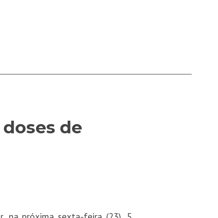
e doses de
, na próxima sexta-feira (23), 5