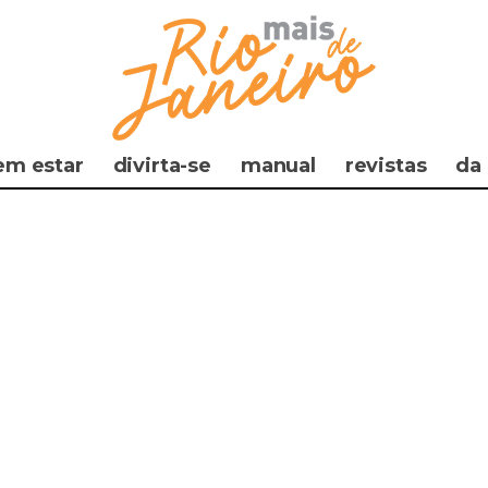
em estar
divirta-se
manual
revistas
da